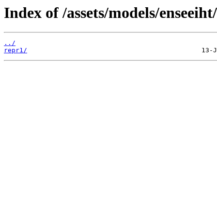
Index of /assets/models/enseeiht
../
repr1/