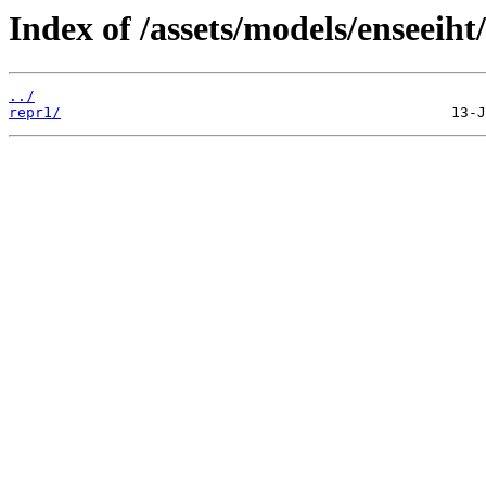
Index of /assets/models/enseeiht
../
repr1/