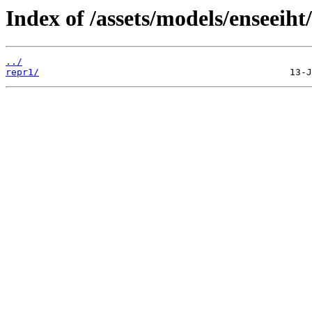
Index of /assets/models/enseeiht
../
repr1/