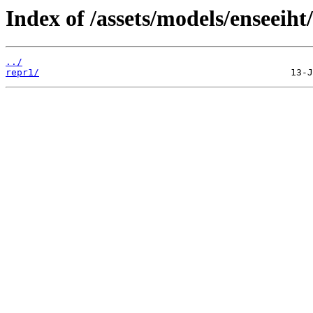
Index of /assets/models/enseeiht
../
repr1/